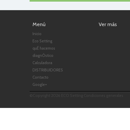
Menú
Ver más
Inicio
Eco Setting
quÉ hacemos
diagnÓstico
Calculadora
DISTRIBUIDORES
Contacto
Google+
©Copyright 2026 ECO Setting
Condiciones generales