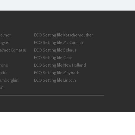
Holmer
ECO Setting file Kotschenreuther
Logset
ECO Setting file Mc Cormick
 Valmet Komatsu
ECO Setting file Belarus
ECO Setting file Claas
Krone
ECO Setting file New Holland
altra
ECO Setting file Maybach
Lamborghini
ECO Setting file Lincoln
MG