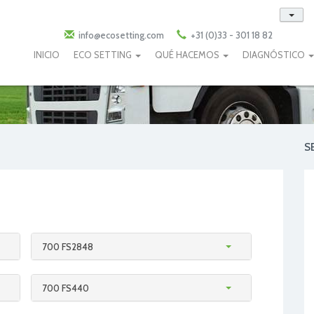
info@ecosetting.com
+31 (0)33 - 301 18 82
INICIO
ECO SETTING
QUÉ HACEMOS
DIAGNÓSTICO
S
700 FS2848
700 FS440