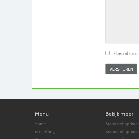
Ik ben al klant
Menu
Bekijk meer
Home
Brandstof optimali
ecosetting
Brandstof optimal