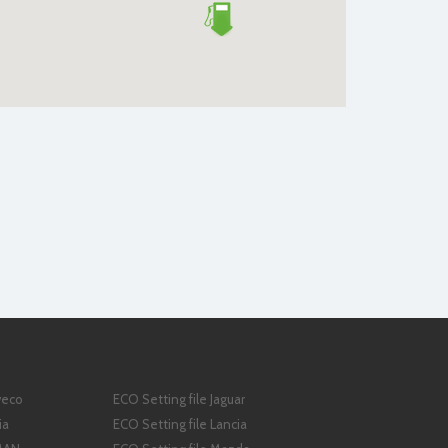
veco
ECO Setting file Jaguar
ia
ECO Setting file Lancia