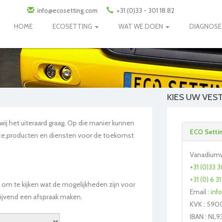
info@ecosetting.com
+31 (0)33 - 301 18 82
HOME
ECOSETTING
WAT WE DOEN
DIAGNOS
KIES UW VES
ij het uiteraard graag. Op die manier kunnen
ECO Settin
ice,producten en diensten voor de toekomst
Vanadiumw
+31 (0)33 3
+31 (0) 6 3
mt om te kijken wat de mogelijkheden zijn voor
Email :
inf
blijvend een afspraak maken.
KVK : 590
IBAN : NL