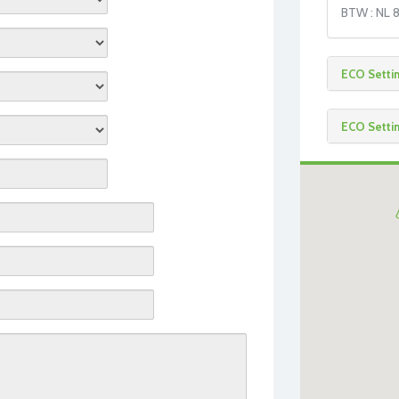
BTW : NL 8
ECO Setti
ECO Settin