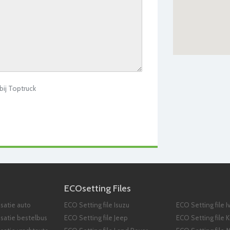
 bij Toptruck
ECOsetting Files
satie auto
ECO Setting file Isuzu
ECO Setting file I
isatie bestelbus
ECO Setting file Jeep
ECO Setting file K