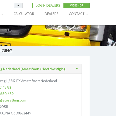
LOGIN DEALERS
WEBSHOP
E
CALCULATOR
DEALERS
CONTACT
TIGING
g Nederland (Amersfoort) Hoofdvestiging
eg 1 ,3812 PX Amersfoort Nederland
01 18 82
1 680 689
o@ecosetting.com
00511
93 ABNA 0601862449