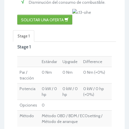
Disminución del consumo de combustible.
SOLICITAR UNA OFERTA
Stage 1
Stage 1
Estándar
Upgrade
Difference
Par /
0 Nm
0 Nm
0 Nm (+0%)
tracción
Potencia
0 kW / 0
0 kW / 0
0 kW / 0 hp
hp
hp
(+0%)
Opciones
0
Método
Método OBD / BDM / ECOsetting /
Método de arranque