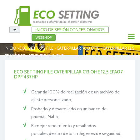
INICIO DE SESIÓN CONCESIONARIOS
Togg
WEBSHOP
navi
>
>
>
>
INICIO
ECO SETTING FILE
CATERPILLAR
C13 OHE
CATERPILLAR 12.5
EPA07 DPF 437HP TUNING-FILE
ECO SETTING FILE CATERPILLAR C13 OHE 12.5 EPA07
DPF 437HP
Garantía 100% de realización de un archivo de
ajuste personalizado;
Probado y desarrollado en un banco de
pruebas Maha;
El mejor rendimiento y resultados
posibles,dentro de los márgenes de seguridad;