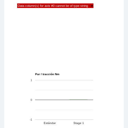
Data column(s) for axis #0 cannot be of type string
×
Par / tracción Nm
1
0
-1
Estándar
Stage 1