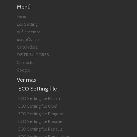
Menú
Inicio
Eco Setting
quÉ hacemos
diagnÓstico
Calculadora
DISTRIBUIDORES
Contacto
Google+
Ver más
ECO Setting file
ECO Setting file Nissan
ECO Setting file Opel
ECO Setting file Peugeot
ECO Setting file Porsche
ECO Setting file Renault
ECO Setting file Renault truck