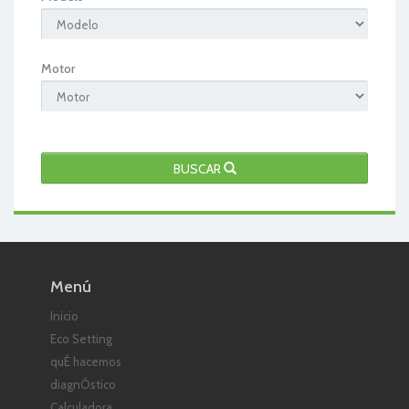
Motor
BUSCAR
Menú
Inicio
Eco Setting
quÉ hacemos
diagnÓstico
Calculadora