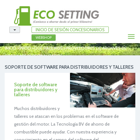
INICIO DE SESIÓN CONCESIONARIOS
Togg
WEBSHOP
navi
>
>
>
INICIO
INICIO
QUÉ HACEMOS
PROVEEDORES DE ARCHIVES DE
SOFTWARE PERSONALIZADOS
SOPORTE DE SOFTWARE PARA DISTRIBUIDORES Y TALLERES
Soporte de software
para distribuidores y
talleres
Muchos distribuidores y
talleres se atascan en los problemas en el software de
gestión del motor. La Tecnología BV de ahorro de
combustible puede ayudar. Con nuestra experiencia y
conocimiento en el campo del software del