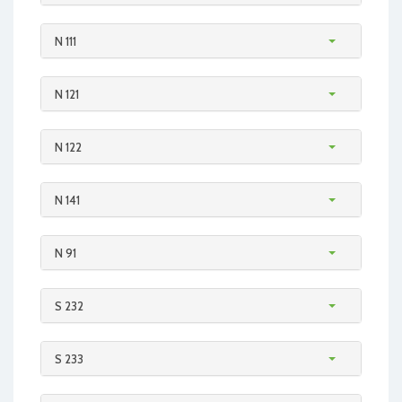
N 111
N 121
N 122
N 141
N 91
S 232
S 233