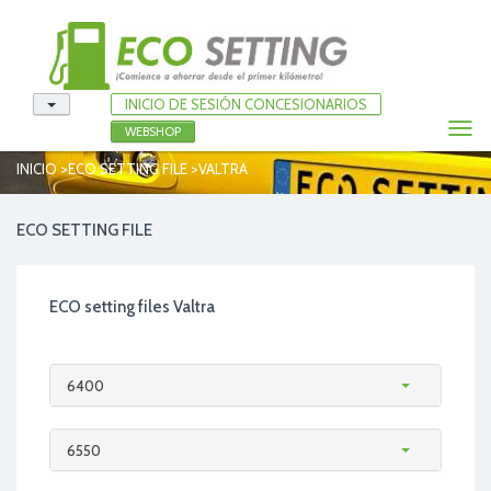
INICIO DE SESIÓN CONCESIONARIOS
Togg
WEBSHOP
navi
>
>
INICIO
ECO SETTING FILE
VALTRA
ECO SETTING FILE
ECO setting files Valtra
6400
6550