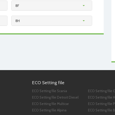
8F
8H
ECO Setting file
ECO Setting file Scania
ECO Setting file C
ECO Setting file Detroit Diesel
ECO Setting file 
ECO Setting file Multicar
ECO Setting file 
ECO Setting file Alpina
ECO Setting file 