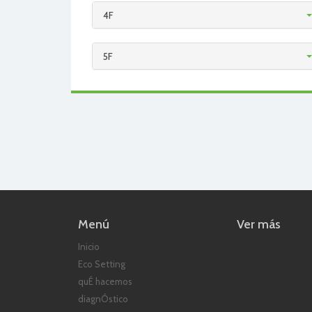
4F
5F
Menú
Ver más
Inicio
Eco Setting
quÉ hacemos
diagnÓstico