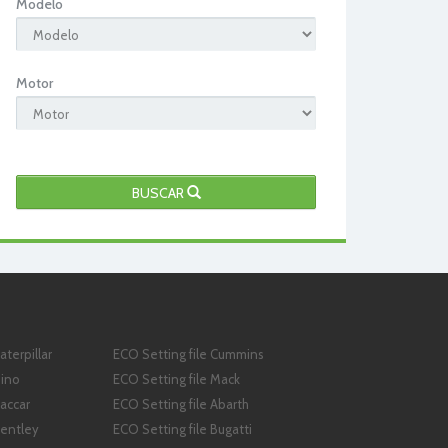
Modelo
Motor
BUSCAR
aterpillar
ECO Setting file Cummins
Hino
ECO Setting file Mack
Paccar
ECO Setting file Abarth
Bentley
ECO Setting file Bugatti