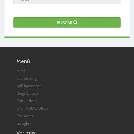
BUSCAR
Menú
Inicio
Eco Setting
quÉ hacemos
diagnÓstico
Calculadora
DISTRIBUIDORES
Contacto
Google+
Ver más