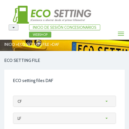
INICIO DE SESIÓN CONCESIONARIOS
Togg
WEBSHOP
navi
>
>
INICIO
ECO SETTING FILE
DAF
ECO SETTING FILE
ECO setting files DAF
CF
LF