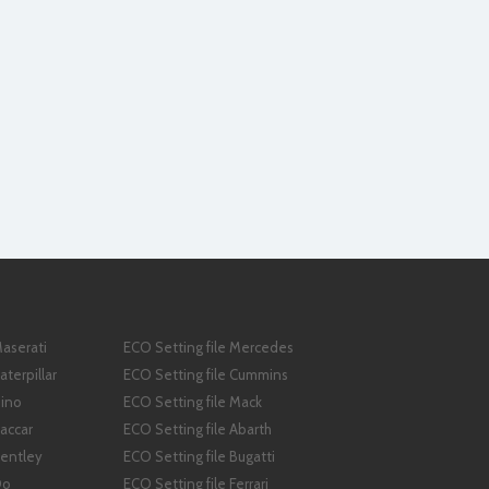
Maserati
ECO Setting file Mercedes
aterpillar
ECO Setting file Cummins
Hino
ECO Setting file Mack
Paccar
ECO Setting file Abarth
Bentley
ECO Setting file Bugatti
Do
ECO Setting file Ferrari