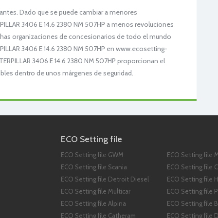
o antes. Dado que se puede cambiar a menores
ERPILLAR 3406 E 14.6 2380 NM 507HP a menos revoluciones
chas organizaciones de concesionarios de todo el mundo
TERPILLAR 3406 E 14.6 2380 NM 507HP en www.ecosetting-
CATERPILLAR 3406 E 14.6 2380 NM 507HP proporcionan el
ibles dentro de unos márgenes de seguridad.
ECO Setting file
ECO Setting file GWM
ECO Setting file 
ECO Setting file Scania
ECO Setting file C
ECO Setting file Detroit Diesel
ECO Setting file 
ECO Setting file Multicar
ECO Setting file 
ECO Setting file Alpina
ECO Setting file 
ECO Setting file Catheram
ECO Setting file 