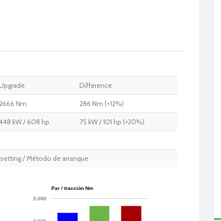
Upgrade
Difference
2666 Nm
286 Nm (+12%)
448 kW / 608 hp
75 kW / 101 hp (+20%)
etting / Método de arranque
Par / tracción Nm
3,000