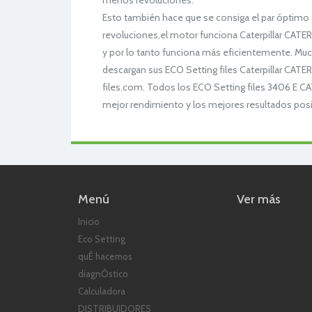
menos revoluciones.
Esto también hace que se consiga el par óptim
revoluciones,el motor funciona Caterpillar CAT
y por lo tanto funciona más eficientemente. Mu
descargan sus ECO Setting files Caterpillar CA
files.com. Todos los ECO Setting files 3406 E 
mejor rendimiento y los mejores resultados pos
Menú
Ver más
Inicio
Eco Setting
quÉ hacemos
diagnÓstico
Calculadora
DISTRIBUIDORES