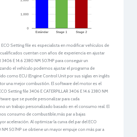
2,000
1,000
0
Estándar
Stage 1
Stage 2
O Setting file es especialista en modificar vehículos de
 cualificados cuentan con años de experiencia en ajustar
R 3406 E 14.6 2380 NM 507HP para conseguir un
zando el vehículo podemos ajustar el programa de
 como ECU (Engine Control Unit por sus siglas en inglés
otor una mejor combustión. El software del motor es el
CO Setting file 3406 E CATERPILLAR 3406 E 14.6 2380 NM
tware que se puede personalizar para cada
o un trabajo personalizado basado en el consumo real. El
nos consumo de combustible,más par a bajas
r aceleración. Al optimizar la curva del par del ECO
380 NM 507HP se obtiene un mayor empuje con más par a