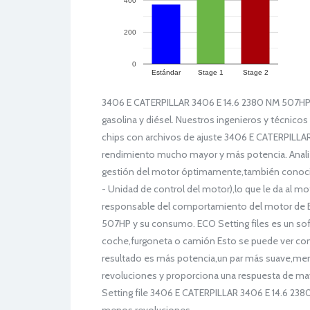
400
200
0
Estándar
Stage 1
Stage 2
3406 E CATERPILLAR 3406 E 14.6 2380 NM 507HP EC
gasolina y diésel. Nuestros ingenieros y técnicos
chips con archivos de ajuste 3406 E CATERPILLA
rendimiento mucho mayor y más potencia. Anali
gestión del motor óptimamente,también conocido
- Unidad de control del motor),lo que le da al m
responsable del comportamiento del motor de E
507HP y su consumo. ECO Setting files es un sof
coche,furgoneta o camión Esto se puede ver com
resultado es más potencia,un par más suave,me
revoluciones y proporciona una respuesta de mayo
Setting file 3406 E CATERPILLAR 3406 E 14.6 2