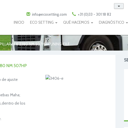
info@ecosetting.com
+31 (0)33 - 301 18 82
INICIO
ECO SETTING
QUÉ HACEMOS
DIAGNÓSTICO
PILLAR 14.6 2380 NM 507HP TUNING-FILE
S
2380 NM 507HP
 de ajuste
uebas Maha;
s,dentro de los
.