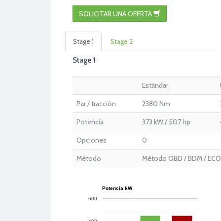
SOLICITAR UNA OFERTA
Stage 1
Stage 2
Stage 1
Estándar
Par / tracción
2380 Nm
Potencia
373 kW / 507 hp
Opciones
0
Método
Método OBD / BDM / ECOs
Potencia kW
600