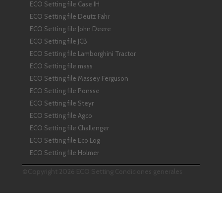
ECO Setting file Case IH
ECO Setting file Deutz Fahr
ECO Setting file John Deere
ECO Setting file JCB
ECO Setting file Lamborghini Tractor
ECO Setting file mass
ECO Setting file Massey Ferguson
ECO Setting file Ponsse
ECO Setting file Steyr
ECO Setting file Agco
ECO Setting file Challenger
ECO Setting file Eco Log
ECO Setting file Holmer
©Copyright 2026 ECO Setting
Condiciones generales