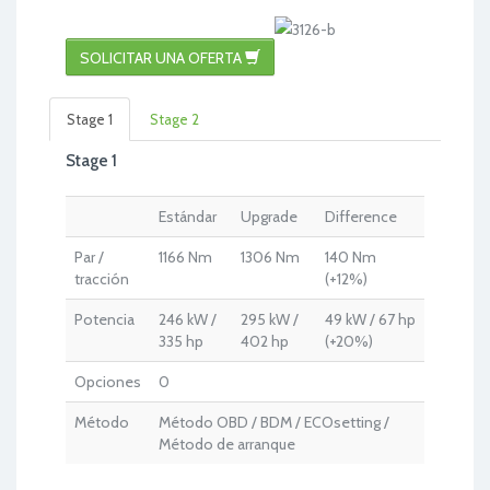
SOLICITAR UNA OFERTA
Stage 1
Stage 2
Stage 1
Estándar
Upgrade
Difference
Par /
1166 Nm
1306 Nm
140 Nm
tracción
(+12%)
Potencia
246 kW /
295 kW /
49 kW / 67 hp
335 hp
402 hp
(+20%)
Opciones
0
Método
Método OBD / BDM / ECOsetting /
Método de arranque