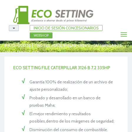
INICIO DE SESIÓN CONCESIONARIOS
Togg
WEBSHOP
navi
>
>
>
>
INICIO
ECO SETTING FILE
CATERPILLAR
3126 B
CATERPILLAR 7.2
335HP TUNING-FILE
ECO SETTING FILE CATERPILLAR 3126 B 7.2 335HP
Garantía 100% de realización de un archivo de
ajuste personalizado;
Probado y desarrollado en un banco de
pruebas Maha;
El mejor rendimiento y resultados
posibles,dentro de los márgenes de seguridad;
Disminución del consumo de combustible.