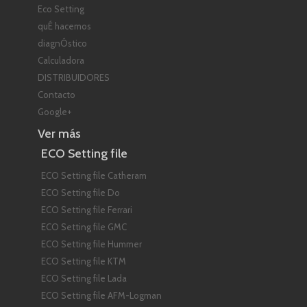
Eco Setting
quÉ hacemos
diagnÓstico
Calculadora
DISTRIBUIDORES
Contacto
Google+
Ver más
ECO Setting file
ECO Setting file Catheram
ECO Setting file Do
ECO Setting file Ferrari
ECO Setting file GMC
ECO Setting file Hummer
ECO Setting file KTM
ECO Setting file Lada
ECO Setting file AFM-Logman