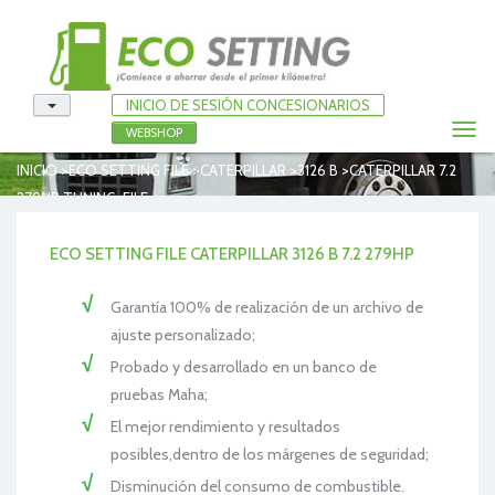
INICIO DE SESIÓN CONCESIONARIOS
Togg
WEBSHOP
navi
>
>
>
>
INICIO
ECO SETTING FILE
CATERPILLAR
3126 B
CATERPILLAR 7.2
279HP TUNING-FILE
ECO SETTING FILE CATERPILLAR 3126 B 7.2 279HP
Garantía 100% de realización de un archivo de
ajuste personalizado;
Probado y desarrollado en un banco de
pruebas Maha;
El mejor rendimiento y resultados
posibles,dentro de los márgenes de seguridad;
Disminución del consumo de combustible.