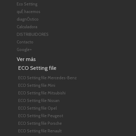
Eco Setting
quÉ hacemos
diagnÓstico
Calculadora
DISTRIBUIDORES
Contacto
Google+
Ver más
ECO Setting file
ECO Setting file Mercedes-Benz
ECO Setting file Mini
ECO Setting file Mitsubishi
ECO Setting file Nissan
ECO Setting file Opel
ECO Setting file Peugeot
ECO Setting file Porsche
ECO Setting file Renault