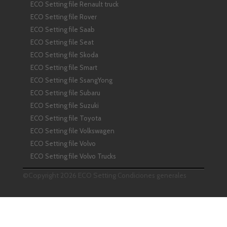
ECO Setting file Renault truck
ECO Setting file Rover
ECO Setting file Saab
ECO Setting file Seat
ECO Setting file Skoda
ECO Setting file Smart
ECO Setting file SsangYong
ECO Setting file Subaru
ECO Setting file Suzuki
ECO Setting file Toyota
ECO Setting file Volkswagen
ECO Setting file Volvo
ECO Setting file Volvo Trucks
©Copyright 2026 ECO Setting
Condiciones generales