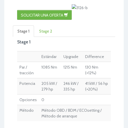
SOLICITAR UNA OFERTA
Stage 1
Stage 2
Stage 1
Estándar
Upgrade
Difference
Par /
1085 Nm
1215 Nm
130 Nm
tracción
(+12%)
Potencia
205 kW /
246 kW /
41 kW / 56 hp
279 hp
335 hp
(+20%)
Opciones
0
Método
Método OBD / BDM / ECOsetting /
Método de arranque