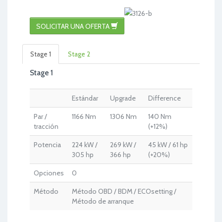
SOLICITAR UNA OFERTA
Stage 1
Stage 2
Stage 1
Estándar
Upgrade
Difference
Par /
1166 Nm
1306 Nm
140 Nm
tracción
(+12%)
Potencia
224 kW /
269 kW /
45 kW / 61 hp
305 hp
366 hp
(+20%)
Opciones
0
Método
Método OBD / BDM / ECOsetting /
Método de arranque