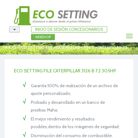
INICIO DE SESIÓN CONCESIONARIOS
Togg
WEBSHOP
navi
>
>
>
>
INICIO
ECO SETTING FILE
CATERPILLAR
3126 B
CATERPILLAR 7.2
305HP TUNING-FILE
ECO SETTING FILE CATERPILLAR 3126 B 7.2 305HP
Garantía 100% de realización de un archivo de
ajuste personalizado;
Probado y desarrollado en un banco de
pruebas Maha;
El mejor rendimiento y resultados
posibles,dentro de los márgenes de seguridad;
Disminución del consumo de combustible.