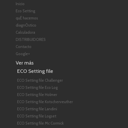
Inicio
Eco Setting
quÉ hacemos
diagnÓstico
Calculadora
DISTRIBUIDORES
Contacto
Google+
Ver más
ECO Setting file
ECO Setting file Challenger
ECO Setting file Eco Log
ECO Setting file Holmer
ECO Setting file Kotschenreuther
ECO Setting file Landini
ECO Setting file Logset
ECO Setting file Mc Cormick