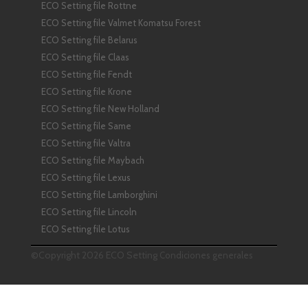
ECO Setting file Rottne
ECO Setting file Valmet Komatsu Forest
ECO Setting file Belarus
ECO Setting file Claas
ECO Setting file Fendt
ECO Setting file Krone
ECO Setting file New Holland
ECO Setting file Same
ECO Setting file Valtra
ECO Setting file Maybach
ECO Setting file Lexus
ECO Setting file Lamborghini
ECO Setting file Lincoln
ECO Setting file Lotus
©Copyright 2026 ECO Setting
Condiciones generales